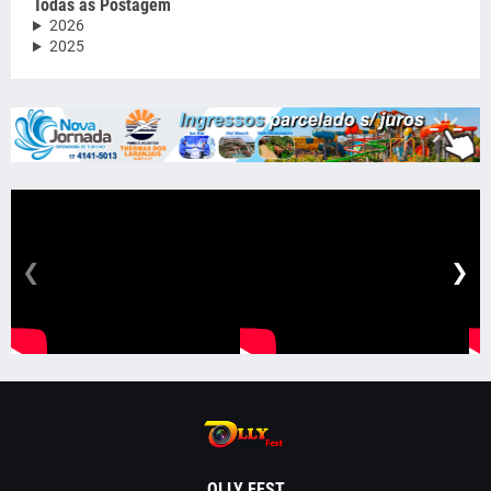
Todas as Postagem
2026
2025
❮
❯
OLLY FEST