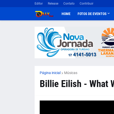
Editor
Release
Contato
Contribuir
HOME
FOTOS DE EVENTOS
Página inicial
Músicas
Billie Eilish - What