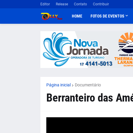
Editor
Release
Contato
Contribuir
HOME
FOTOS DE EVENTOS
Página inicial
Documentário
Berranteiro das Amé