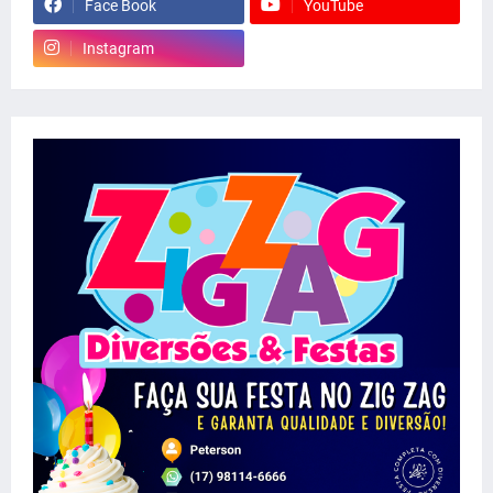
Face Book
YouTube
Instagram
whatsapp