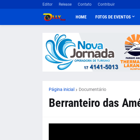
Editor
Release
Contato
Contribuir
HOME
FOTOS DE EVENTOS
Página inicial
Documentário
Berranteiro das Amé