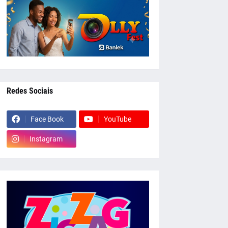
Redes Sociais
Face Book
YouTube
Instagram
whatsapp