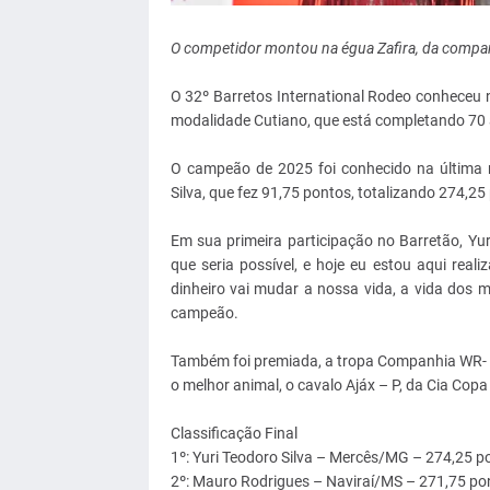
O competidor montou na égua Zafira, da compan
O 32º Barretos International Rodeo conheceu 
modalidade Cutiano, que está completando 70 a
O campeão de 2025 foi conhecido na última 
Silva, que fez 91,75 pontos, totalizando 274,2
Em sua primeira participação no Barretão, Yur
que seria possível, e hoje eu estou aqui rea
dinheiro vai mudar a nossa vida, a vida dos m
campeão.
Também foi premiada, a tropa Companhia WR- R
o melhor animal, o cavalo Ajáx – P, da Cia Cop
Classificação Final
1º: Yuri Teodoro Silva – Mercês/MG – 274,25 p
2º: Mauro Rodrigues – Naviraí/MS – 271,75 po