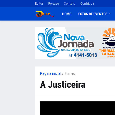
Editor
Release
Contato
Contribuir
HOME
FOTOS DE EVENTOS
Página inicial
Filmes
A Justiceira