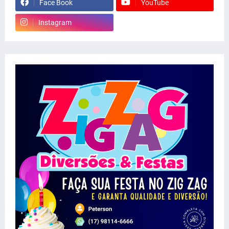
Face Book
YouTube
Instagram
whatsapp