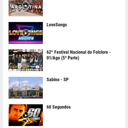
LoveSongs
62º Festival Nacional do Folclore -
01/Ago (5ª Parte)
Sabino - SP
60 Segundos