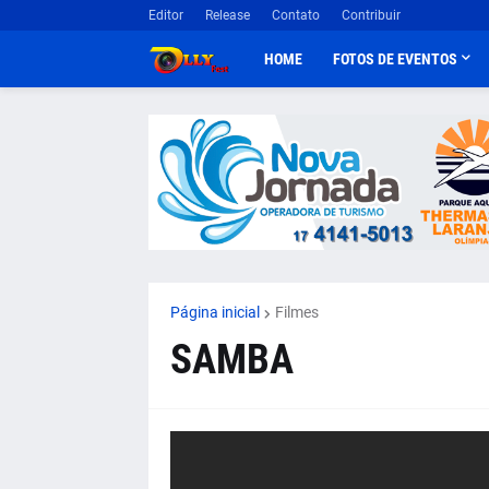
Editor
Release
Contato
Contribuir
HOME
FOTOS DE EVENTOS
Página inicial
Filmes
SAMBA